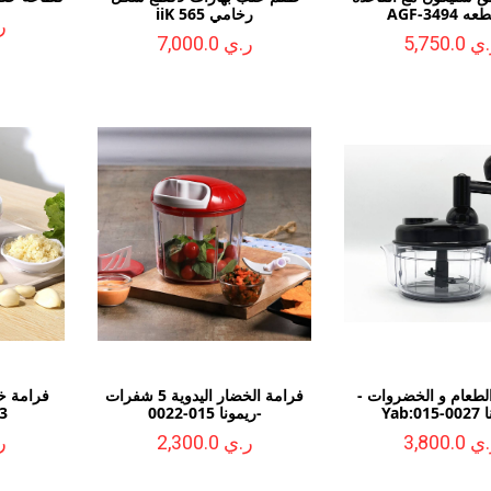
رخامي iiK 565
ر.
 5,750.0
ر.ي 7,000.0
طعام و الخضروات -
فرامة الخضار اليدوية 5 شفرات
فرامة خض
Yab:0
-ريمونا 015-0022
3
 3,800.0
ر.ي 2,300.0
ر.