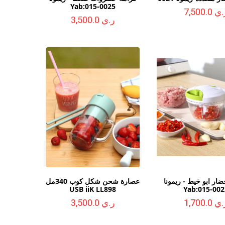
Yab:015-0025
ي 7,500.0
ر.ي 3,500.0
ار ابو خيط - ريمونا
عصارة شحن شكل كوب 340مل
USB iiK LL898
Yab:015-002
ي 1,700.0
ر.ي 3,500.0