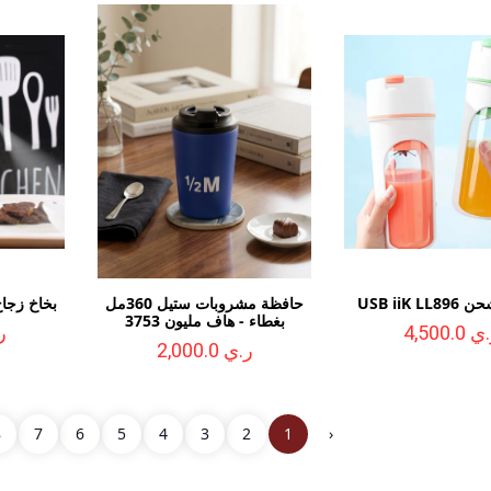
USB iiK 
حافظة مشروبات ستيل 360مل
بخاخ زجاج يد
بغطاء - هاف مليون 3753
 4,500.0
ر.
ر.ي 2,000.0
اصايص زرع بلاستيك مدور مقلم صغير 12
8
7
6
5
4
3
2
1
‹
ر.ي 1,300.0