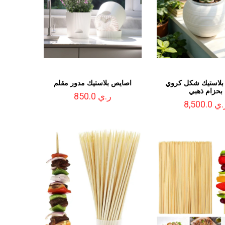
بلاستيك شكل كروي
اصايص بلاستيك مدور مقلم
بحزام ذهبي
ر.ي 850.0
ي 8,500.0