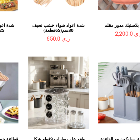
لاستيك مدور مقلم
شدة اعواد شواء خشب نحيف
شدة اعو
30سم(65قطعة)
25سم(100قطع
 2,200.0
ر.ي 650.0
 سليكون مع القاعدة
طقم علب بهارات 9قطع شكل
قطاعة خضار 