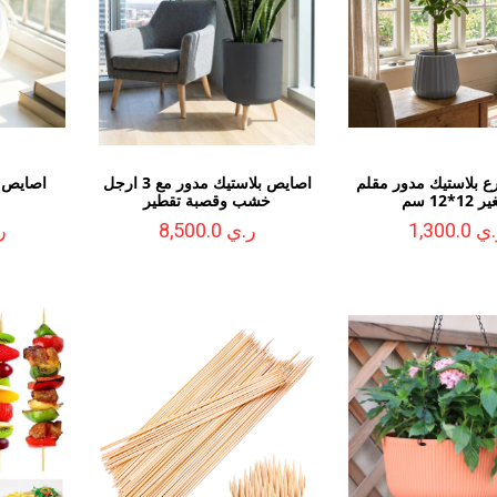
 بلاستيك مدور مقلم
اصايص بلاستيك مدور مع 3 ارجل
اصايص 
1*12 سم
خشب وقصبة تقطير
 1,300.0
ر.ي 8,500.0
ر.