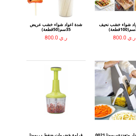
اد شواء خشب نحيف
شدة اعواد شواء خشب عريض
ة)
35سم(50قطعة)
ر.ي 800.0
ر.ي 800.0
متعددة-ريمونا 0021
فرامة خضروات ضغط - ريمونا