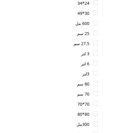
24*34
30*49
600 مل
25 سم
27.5 سم
3 لتر
6 لتر
3لتر
80 سم
70 سم
70*70
80*80
300مل