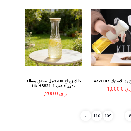
 بلاستيك AZ-1102
جاك زجاج 1200مل مخنق بغطاء
مدور خشب iik H8821-1
ي 1,000.0
ر.ي 1,200.0
*12 سم
›
110
109
...