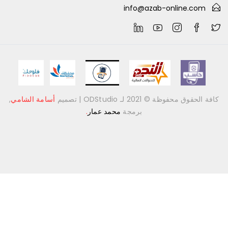
info@azab-online.com
فة الحقوق محفوظة © 2021 لـ ODStudio |
تصميم
أسامة الشامي
,
برمجة
محمد عمار
.
احة زجاج مغناطيس جهتين ZA-6700
ي 1,500.0
احة زجاج مغناطيس بوجهين – نظافة مثالية من الداخل والخارج