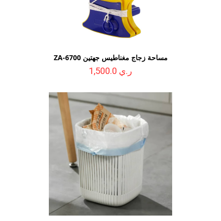
مساحة زجاج مغناطيس جهتين ZA-6700
ر.ي 1,500.0