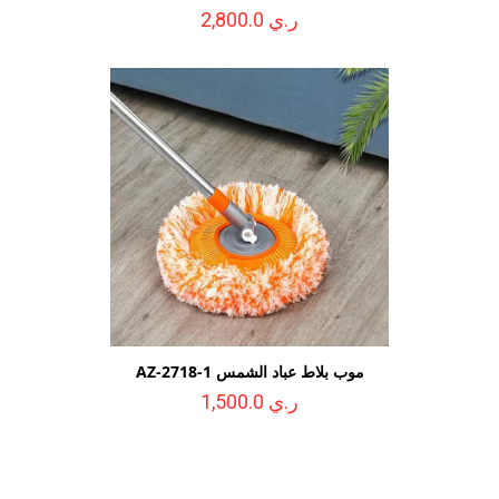
ر.ي 2,800.0
موب بلاط عباد الشمس AZ-2718-1
ر.ي 1,500.0