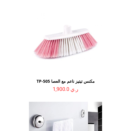
مكنس تيتيز ناعم مع العصا TP-505
ر.ي 1,900.0